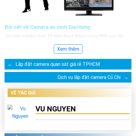
Đôi nét về Camera an ninh Gia Hưng
Với kinh nghiệm hơn 10 năm hoạt động trong lĩnh vực lắp
đặt Camera an ninh. Chúng tôi sẽ cung cấp và tư vấn cho
Xem thêm
bạn
lắp đặt Camera an ninh
, quan sát, giám sát, chống trộm
hoạt động hiệu quả nhất với từng nhu cầu của mỗi khách
←
Lắp đặt camera quan sát giá rẻ TPHCM
hàng. Hiện nay, có rất nhiều công ty chuyên
lắp đặt
Camera an ninh
được thành lập và đang hoạt động kinh
Dịch vụ lắp đặt camera Củ Chi
→
doanh trong lĩnh vực này. Tuy nhiên, chúng tôi tin chắc rằng
bạn sẽ không biết, không tìm được
công ty
lắp đặt
VỀ TÁC GIẢ
camera
uy tín
. Với công nghệ ngày càng phát triển, bạn
không cần phải chạy đến chổ này, chổ kia ngoài đường để
VU NGUYEN
tìm kiếm dịch vụ lắp đặt. Bạn chỉ cần ngồi ở nhà và mở điện
thoại lên gõ cụm từ như
lắp đặt camera quận 10
,
lắp đặt
camera tại quận 10
hay
dịch vụ lắp đặt camera
tại quận
10
…. Trên google. Sau chưa đầy 1 giầy, google sẽ đưa ra