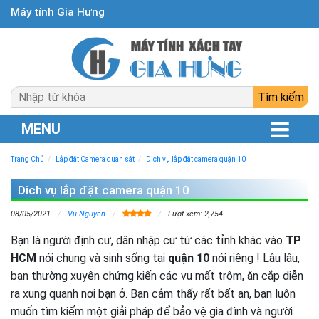
Máy tính Gia Hưng
MENU
Trang Chủ
Lắp đặt Camera quan sát
Dich vụ lắp đặt camera quận 10
Dich vụ lắp đặt camera quận 10
08/05/2021
Vu Nguyen
Lượt xem: 2,754
Bạn là người định cư, dân nhập cư từ các tỉnh khác vào
TP
HCM
nói chung và sinh sống tại
quận 10
nói riêng ! Lâu lâu,
bạn thường xuyên chứng kiến các vụ mất trộm, ăn cắp diễn
ra xung quanh nơi bạn ở. Bạn cảm thấy rất bất an, bạn luôn
muốn tìm kiếm một giải pháp để bảo vệ gia đình và người