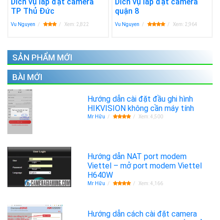
Dich vụ lắp đặt camera
Dich vụ lắp đặt camera
pháp an ninh với giá rẻ mà không làm giảm hiệu suất hoạt
TP Thủ Đức
quận 8
động, chất lượng sản phẩm. Xem
báo giá dịch vụ lắp đặt
Vu Nguyen
Xem: 2,822
Vu Nguyen
Xem: 2,964
Camera quan sát KBvision
SẢN PHẨM MỚI
BÀI MỚI
Hướng dẫn cài đặt đầu ghi hình
HIKVISION không cần máy tính
Mr Hữu
Xem: 4,500
Hướng dẫn NAT port modem
Viettel – mở port modem Viettel
H640W
Mr Hữu
Xem: 4,166
Hướng dẫn cách cài đặt camera